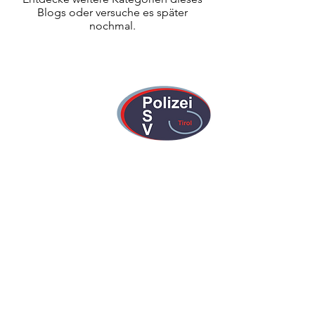
Blogs oder versuche es später
nochmal.
PSV Tirol
Impressum
Datenschutz
ZVR-Zahl:
347038045
PSV Tirol Konto:
IBAN: AT55
5700 0200 1106 4400
weitere Links:
Österreichischer Polizeisportverband