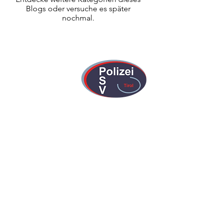
Blogs oder versuche es später
nochmal.
PSV Tirol
Impressum
Datenschutz
ZVR-Zahl:
347038045
PSV Tirol Konto:
IBAN: AT55
5700 0200 1106 4400
weitere Links:
Österreichischer Polizeisportverband