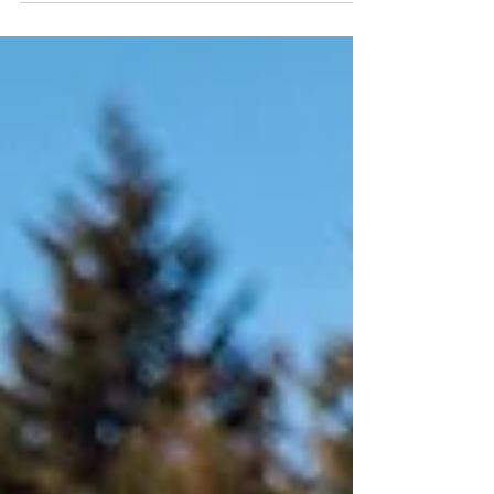
am Glungezer in Tulfes durch. Die Veranstaltung
stand heuer erneut unter besten Vorzeichen:
Strahlender Sonnenschein und „Kaiserwetter“
sorgten für perfekte Rahmenbedingungen,
während sich die Piste in einem sensationellen
Zustand präsentierte. Die Stimmung unter den
Teilnehmerinnen und Teilnehmern war
ausgezeichnet – ein rundum gelungene