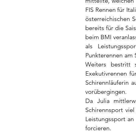
mitteilte, welchen 
FIS Rennen für Ita
österreichischen S
bereits für die Sa
beim BMI veranlasst
als Leistungsspo
Punkterennen am St
Weiters bestritt 
Exekutivrennen für
Schirennläuferin a
vorübergingen.
Da Julia mittler
Schirennsport viel
Leistungssport an
forcieren.