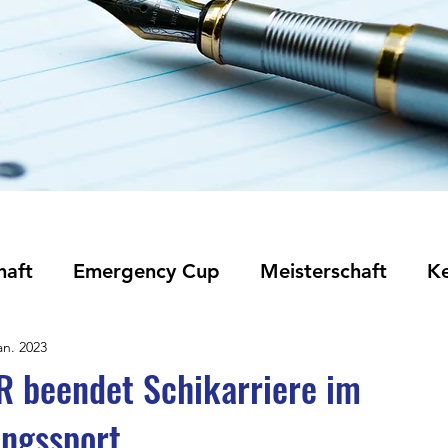
haft
Emergency Cup
Meisterschaft
K
an. 2023
R beendet Schikarriere im
ungssport