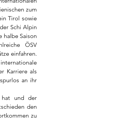
nternationalen 
lienischen zum 
in Tirol sowie 
er Schi Alpin 
e halbe Saison 
hlreiche ÖSV 
ze einfahren. 
nternationale 
r Karriere als 
purlos an ihr 
 hat und der 
tschieden den 
Fortkommen zu 