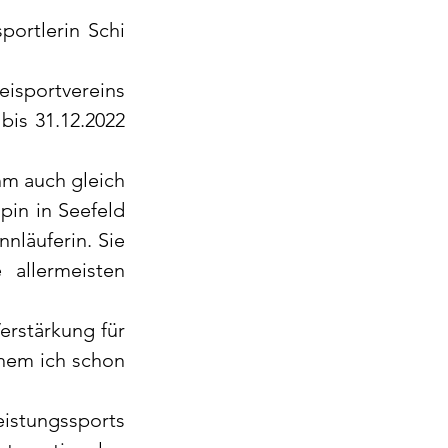
ortlerin Schi 
eisportvereins 
bis 31.12.2022 
hm auch gleich 
pin in Seefeld 
nläuferin. Sie 
allermeisten 
rstärkung für 
hem ich schon 
istungssports 