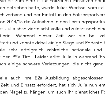
sie bis zum Eintritt zur Polizei mit Einsätzen bei i
lien betrieben hatte, wurde Julias Wechsel vom ita
chiverband und der Eintritt in den Polizeisportvere
ison 2014/15 die Aufnahme in den Leistungssportkad
. Julia absolvierte acht volle und zuletzt noch ein
rtlerin. Während dieser Zeit war sie bei za
art und konnte dabei einige Siege und Podestplät
sie sehr erfolgreich zahlreiche nationale und i
 den PSV Tirol. Leider erlitt Julia in während ihre
uch einige schwere Verletzungen, die nicht ganz s
weile auch ihre E2a Ausbildung abgeschlossen
 Zeit und Einsatz erfordert, hat sich Julia nun en
 den Nagel zu hängen, um auch ihr dienstliches 