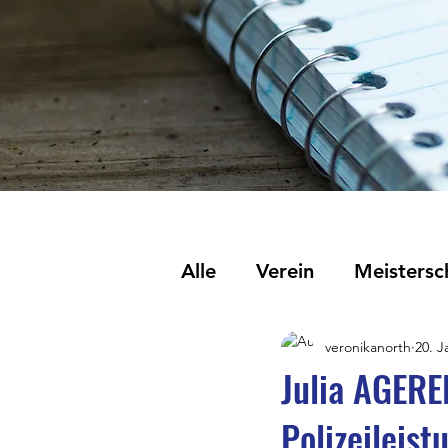
Alle
Verein
Meistersc
veronikanorth
20. J
Julia AGERE
Polizeileist